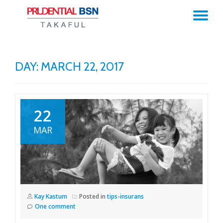
TO
Skip
to
NA
content
DAY:
MARCH 22, 2017
22
MAR
Kay Kastum
Posted in
tips-insurans
One comment