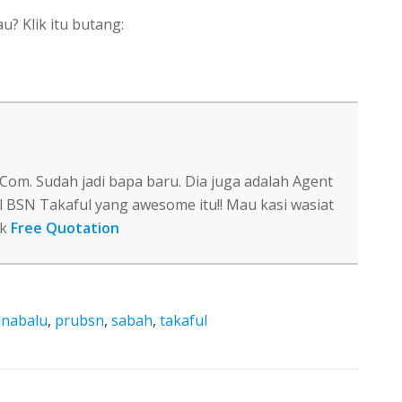
? Klik itu butang:
om. Sudah jadi bapa baru. Dia juga adalah Agent
l BSN Takaful yang awesome itu!! Mau kasi wasiat
uk
Free Quotation
inabalu
,
prubsn
,
sabah
,
takaful