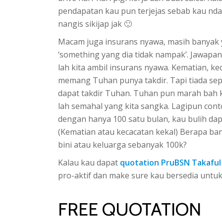
pendapatan kau pun terjejas sebab kau ndak 
nangis sikijap jak 🙂
Macam juga insurans nyawa, masih banyak 
‘something yang dia tidak nampak’. Jawapan 
lah kita ambil insurans nyawa. Kematian, k
memang Tuhan punya takdir. Tapi tiada sepa 
dapat takdir Tuhan. Tuhan pun marah bah k
lah semahal yang kita sangka. Lagipun cont
dengan hanya 100 satu bulan, kau bulih da
(Kematian atau kecacatan kekal) Berapa ban
bini atau keluarga sebanyak 100k?
Kalau kau dapat
quotation PruBSN Takaful
pro-aktif dan make sure kau bersedia untu
FREE QUOTATION