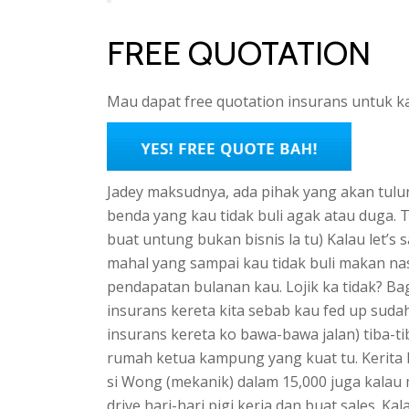
FREE QUOTATION
Mau dapat free quotation insurans untuk kau
Jadey maksudnya, ada pihak yang akan tulun
benda yang kau tidak buli agak atau duga. Tap
buat untung bukan bisnis la tu) Kalau let’s 
mahal yang sampai kau tidak buli makan nas
pendapatan bulanan kau. Lojik ka tidak? Bagi
insurans kereta kita sebab kau fed up suda
insurans kereta ko bawa-bawa jalan) tiba-t
rumah ketua kampung yang kuat tu. Kerita ka
si Wong (mekanik) dalam 15,000 juga kalau 
drive hari-hari pigi kerja dan buat sales. Kal