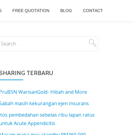
S
FREE QUOTATION
BLOG
CONTACT
SHARING TERBARU
PruBSN WarisanGold- Hibah and More
Sabah masih kekurangan ejen insurans
Kos pembedahan sebelas ribu lapan ratus
untuk Acute Appendicitis
Macam mana mau standby RM360,000