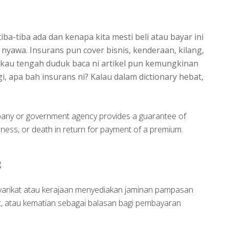
iba-tiba ada dan kenapa kita mesti beli atau bayar ini
yawa. Insurans pun cover bisnis, kenderaan, kilang,
g kau tengah duduk baca ni artikel pun kemungkinan
i, apa bah insurans ni? Kalau dalam dictionary hebat,
pany or government agency provides a guarantee of
lness, or death in return for payment of a premium.
g
yarikat atau kerajaan menyediakan jaminan pampasan
kit, atau kematian sebagai balasan bagi pembayaran