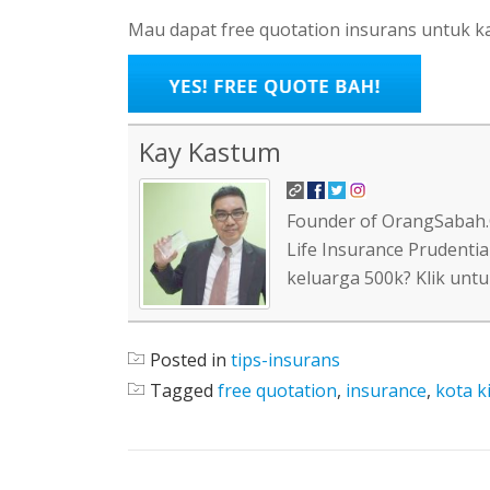
Mau dapat free quotation insurans untuk kau
Kay Kastum
Founder of OrangSabah.C
Life Insurance Prudentia
keluarga 500k? Klik unt
Posted in
tips-insurans
Tagged
free quotation
,
insurance
,
kota k
POST NAVIGATION