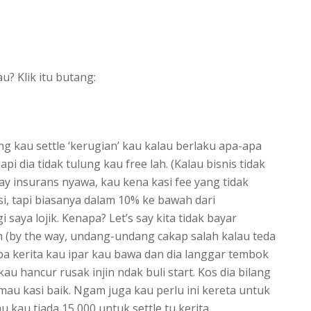
? Klik itu butang:
g kau settle ‘kerugian’ kau kalau berlaku apa-apa
i dia tidak tulung kau free lah. (Kalau bisnis tidak
say insurans nyawa, kau kena kasi fee yang tidak
i, tapi biasanya dalam 10% ke bawah dari
 saya lojik. Kenapa? Let’s say kita tidak bayar
h (by the way, undang-undang cakap salah kalau teda
iba kerita kau ipar kau bawa dan dia langgar tembok
u hancur rusak injin ndak buli start. Kos dia bilang
mau kasi baik. Ngam juga kau perlu ini kereta untuk
au kau tiada 15,000 untuk settle tu kerita,